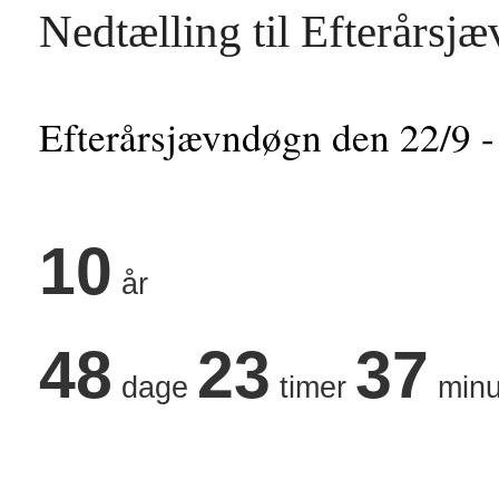
Nedtælling til Efterårsj
Efterårsjævndøgn den 22/9 -
10
år
48
23
37
dage
timer
minu