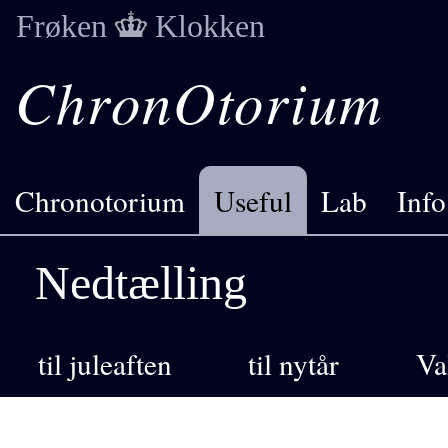
Frøken
Klokken
ChronOtorium
Chronotorium
Useful
Lab
Info
Nedtælling
til juleaften
til nytår
Va