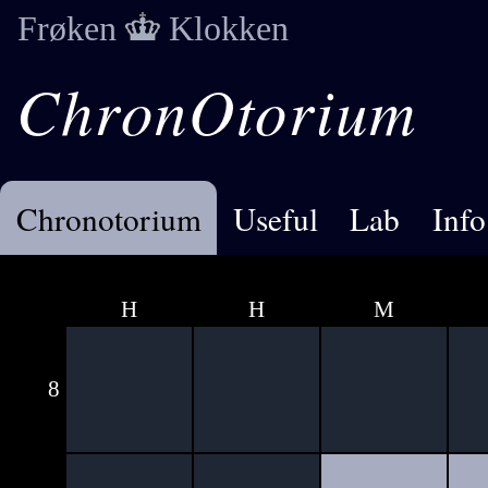
Frøken
Klokken
ChronOtorium
Chronotorium
Useful
Lab
Info
H
H
M
8