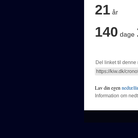
21
år
140
dage
Del linket til denne
Lav din egen
nedtælli
Information om ned