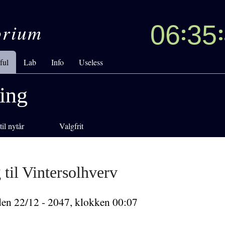
orium
06
35
ful
Lab
Info
Useless
ing
til nytår
Valgfrit
 til Vintersolhverv
den 22/12 - 2047, klokken 00:07