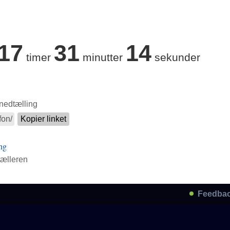
17
31
14
timer
minutter
sekunder
 nedtælling
Kopier linket
ng
tælleren
Feedba