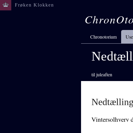
Frøken Klokken
ChronOt
Chronotorium
Use
Nedtæll
til juleaften
Nedtælling
Vintersolhverv 