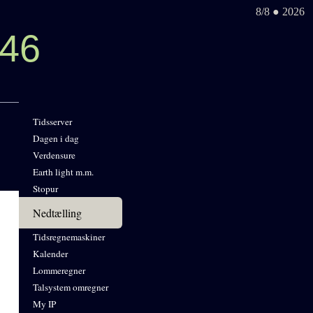
8/8 ● 2026
46
Tidsserver
Dagen i dag
Verdensure
Earth light m.m.
Stopur
Nedtælling
Tidsregnemaskiner
Kalender
Lommeregner
Talsystem omregner
My IP