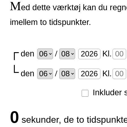
M
ed dette værktøj kan du regne
imellem to tidspunkter.
┌
/
den
Kl.
└
/
den
Kl.
Inkluder
0
sekunder, de to tidspunkte