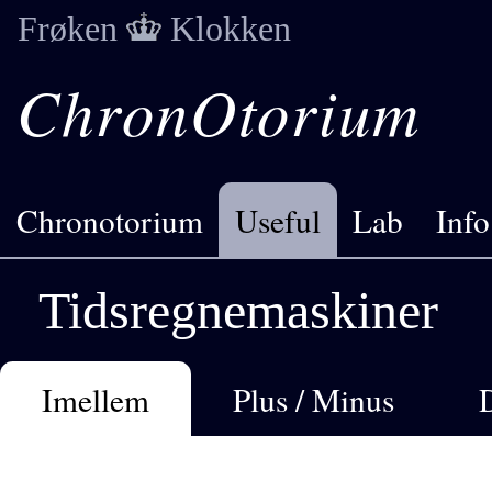
Frøken
Klokken
ChronOtorium
Chronotorium
Useful
Lab
Info
Tidsregnemaskiner
Imellem
Plus / Minus
D