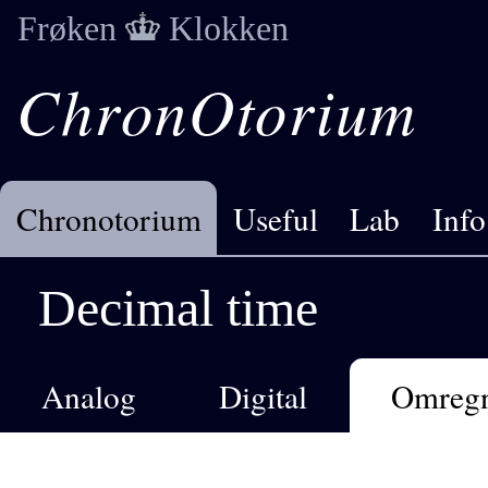
Frøken
Klokken
ChronOtorium
Chronotorium
Useful
Lab
Info
Decimal time
Analog
Digital
Omreg