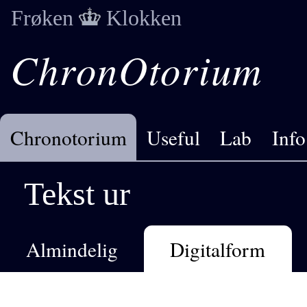
Frøken
Klokken
ChronOtorium
Chronotorium
Useful
Lab
Info
Tekst ur
Almindelig
Digitalform