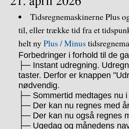
21. april 2026
Tidsregnemaskinerne Plus og
til, eller trække tid fra et tidspun
helt ny
Plus / Minus
tidsregnema
Forbedringer i forhold til de g
├─ Instant udregning. Udregn
taster. Derfor er knappen "Ud
nødvendig.
├─ Sommertid medtages nu i
├─ Der kan nu regnes med års
├─ Der kan nu også regnes m
├─ Ugedag og månedens navn v