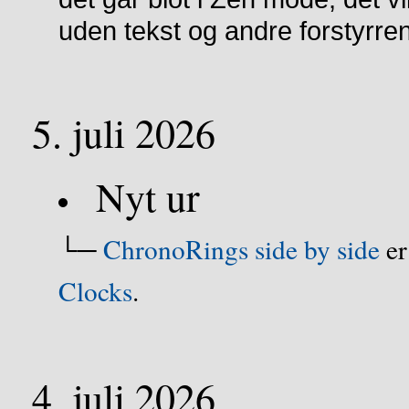
uden tekst og andre forstyrre
5. juli 2026
Nyt ur
└─
ChronoRings side by side
er
Clocks
.
4. juli 2026