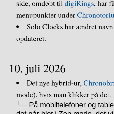
side, omdøbt til
digiRings
, har f
menupunkter under
Chronotori
Solo Clocks har ændret navn 
opdateret.
10. juli 2026
Det nye hybrid-ur,
Chronobr
mode), hvis man klikker på det.
└─ På mobiltelefoner og tablet
det går blot i Zen mode, det vil