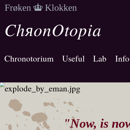
Frøken
Klokken
ChяonOtopia
Chronotorium
Useful
Lab
Info
"Now, is no