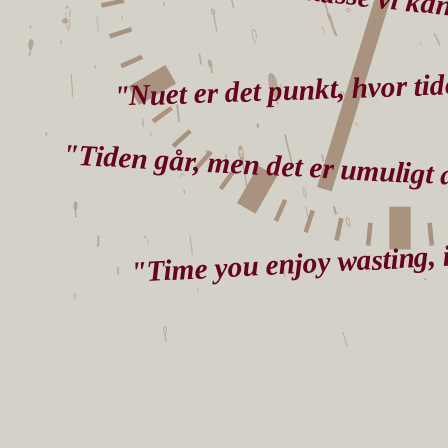
"Tiden er en tom kasse vi ka
"Nuet er det punkt, hvor ti
"Tiden går, men det er umuligt a
"Time you enjoy wasting, 