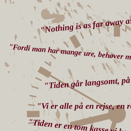
"Nothing is as far away 
"Fordi man har mange ure, behøver ma
"Tiden går langsomt, på
"Vi er alle på en rejse, en