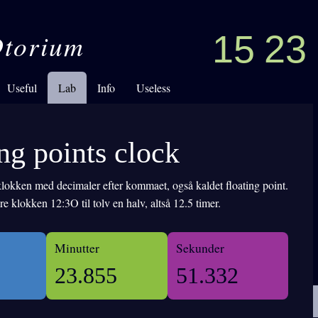
torium
15
23
Useful
Lab
Info
Useless
ng points clock
lokken med decimaler efter kommaet, også kaldet floating point.
e klokken 12:3O til tolv en halv, altså 12.5 timer.
Minutter
Sekunder
23.858
51.532