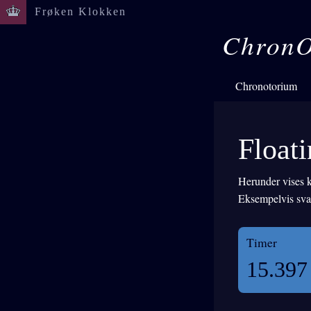
Frøken Klokken
ChronO
Chronotorium
Floati
Herunder vises k
Eksempelvis svar
Timer
15.397