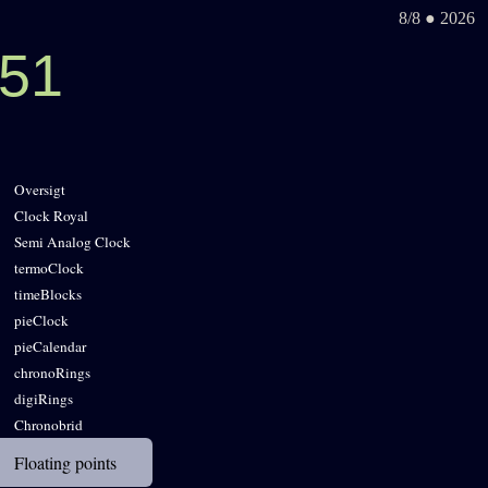
8/8 ● 2026
51
Oversigt
Clock Royal
Semi Analog Clock
termoClock
timeBlocks
pieClock
pieCalendar
chronoRings
digiRings
Chronobrid
Floating points