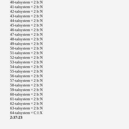
40-talsystem = 2:b:N
41-talsystem = 2:b:N
42-talsystem = 2:b:N
43-talsystem = 2:b:N
44-talsystem = 2:b:N
45-talsystem = 2:b:N
46-talsystem = 2:b:N
47-talsystem = 2:b:N
48-talsystem = 2:b:N
49-talsystem = 2:b:N
50-talsystem = 2:b:N
51-talsystem = 2:b:N
52-talsystem = 2:b:N
53-talsystem = 2:b:N
54-talsystem = 2:b:N
55-talsystem = 2:b:N
56-talsystem = 2:b:N
57-talsystem = 2:b:N
58-talsystem = 2:b:N
59-talsystem = 2:b:N
60-talsystem = 2:b:N
61-talsystem = 2:b:N
62-talsystem = 2:b:N
63-talsystem = 2:b:N
64-talsystem = C:l:X
2:37:23