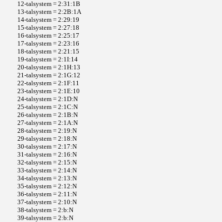
12-talsystem = 2:31:1B
13-talsystem = 2:2B:1A
14-talsystem = 2:29:19
15-talsystem = 2:27:18
16-talsystem = 2:25:17
17-talsystem = 2:23:16
18-talsystem = 2:21:15
19-talsystem = 2:1I:14
20-talsystem = 2:1H:13
21-talsystem = 2:1G:12
22-talsystem = 2:1F:11
23-talsystem = 2:1E:10
24-talsystem = 2:1D:N
25-talsystem = 2:1C:N
26-talsystem = 2:1B:N
27-talsystem = 2:1A:N
28-talsystem = 2:19:N
29-talsystem = 2:18:N
30-talsystem = 2:17:N
31-talsystem = 2:16:N
32-talsystem = 2:15:N
33-talsystem = 2:14:N
34-talsystem = 2:13:N
35-talsystem = 2:12:N
36-talsystem = 2:11:N
37-talsystem = 2:10:N
38-talsystem = 2:b:N
39-talsystem = 2:b:N