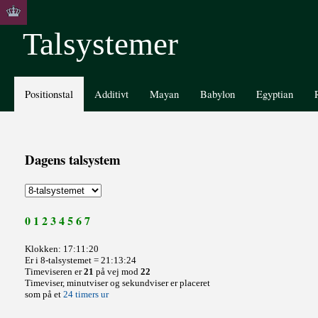
Talsystemer
Positionstal
Additivt
Mayan
Babylon
Egyptian
Dagens talsystem
0 1 2 3 4 5 6 7
Klokken: 17:11:20
Er i 8-talsystemet = 21:13:24
Timeviseren er
21
på vej mod
22
Timeviser, minutviser og sekundviser er placeret
som på et
24 timers ur